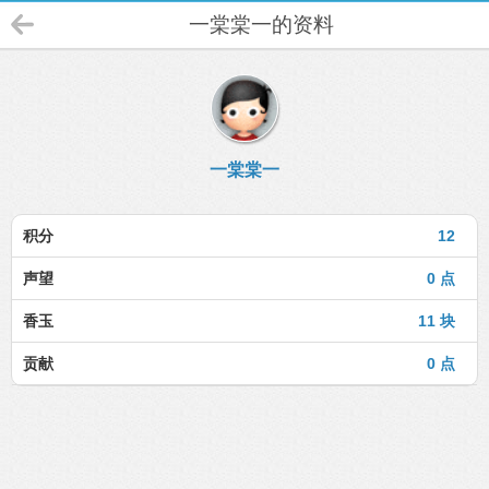
一棠棠一的资料
一棠棠一
积分
12
声望
0 点
香玉
11 块
贡献
0 点