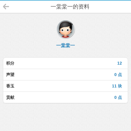
一棠棠一的资料
一棠棠一
积分
12
声望
0 点
香玉
11 块
贡献
0 点