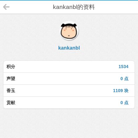
kankanbl的资料
kankanbl
积分
1534
声望
0 点
香玉
1109 块
贡献
0 点