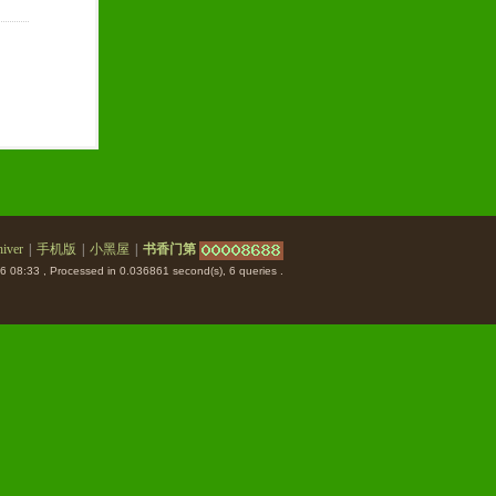
iver
|
手机版
|
小黑屋
|
书香门第
6 08:33
, Processed in 0.036861 second(s), 6 queries .