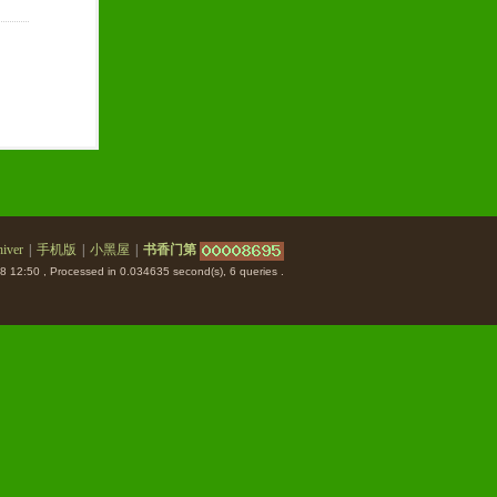
iver
|
手机版
|
小黑屋
|
书香门第
8 12:50
, Processed in 0.034635 second(s), 6 queries .