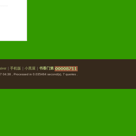
iver
|
手机版
|
小黑屋
|
书香门第
7 04:38
, Processed in 0.035464 second(s), 7 queries .