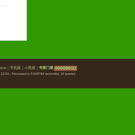
iver
|
手机版
|
小黑屋
|
书香门第
 22:53
, Processed in 0.045794 second(s), 10 queries .