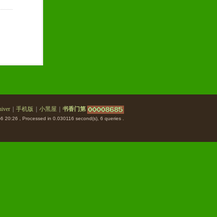
iver
|
手机版
|
小黑屋
|
书香门第
6 20:26
, Processed in 0.030116 second(s), 6 queries .