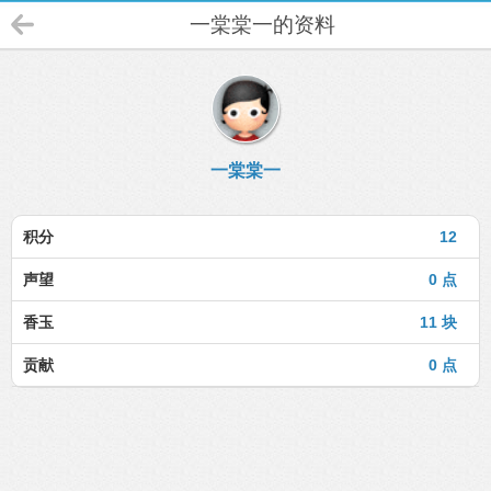
一棠棠一的资料
一棠棠一
积分
12
声望
0 点
香玉
11 块
贡献
0 点